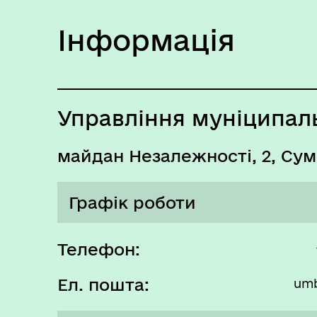
Інформація
Управління муніципал
майдан Незалежності, 2, Су
Графік роботи
Понеділок
Телефон:
Ел. пошта:
umb