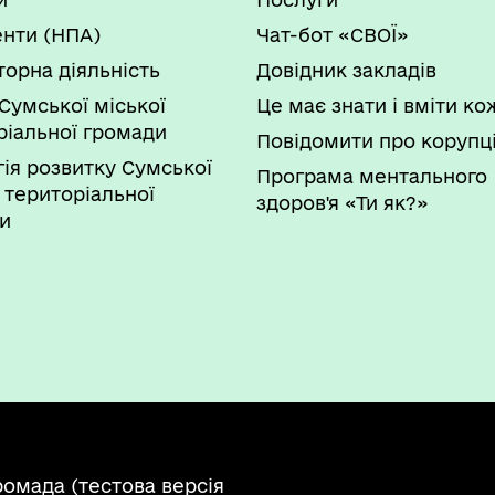
на території громади.
Вихідний
нти (НПА)
Чат-бот «СВОЇ»
м, накопиченням, збереженням,
міського матеріального резерву.
торна діяльність
Довідник закладів
тань техногенно-екологічної безпеки і
Сумської міської
Це має знати і вміти к
ріальної громади
Повідомити про корупц
гія розвитку Сумської
Програма ментального
 територіальної
здоров'я «Ти як?»
и
ромада (тестова версія