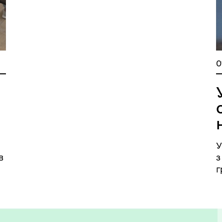
0
У
в
з
г
і
с
а