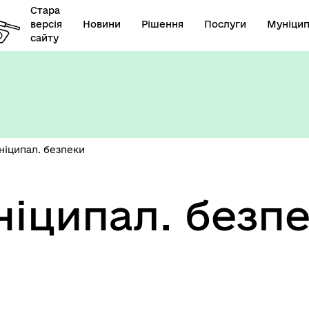
Стара
версія
Новини
Рішення
Послуги
Муніцип
сайту
ніципал. безпеки
ніципал. безп