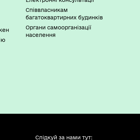
Співвласникам
багатоквартирних будинків
Органи самоорганізації
ожен
населення
ію
Слідкуй за нами тут: