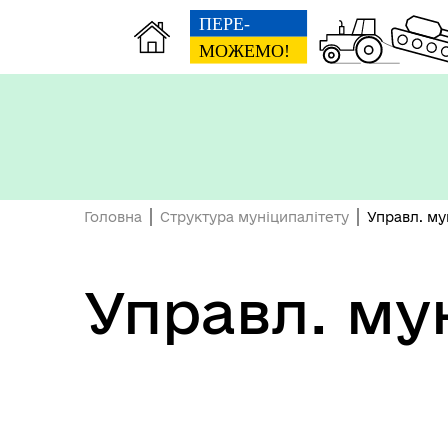
Символіка міста Суми
Головна
Структура муніципалітету
Управл. му
Управл. му