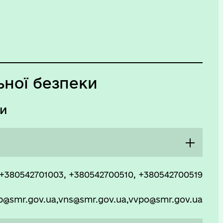
ьної безпеки
ми
08:00 - 17:15
+380542701003, +380542700510, +380542700519
Перерва
@smr.gov.ua,vns@smr.gov.ua,vvpo@smr.gov.ua
12:00 - 13:00