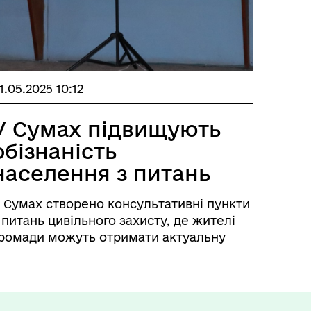
1.05.2025 10:12
У Сумах підвищують
обізнаність
населення з питань
цивільного з...
 Сумах створено консультативні пункти
 питань цивільного захисту, де жителі
ромади можуть отримати актуальну
нформацію щодо дій у надзвичайних
итуаціях, правил безпеки та інших
спектів захисту населення.