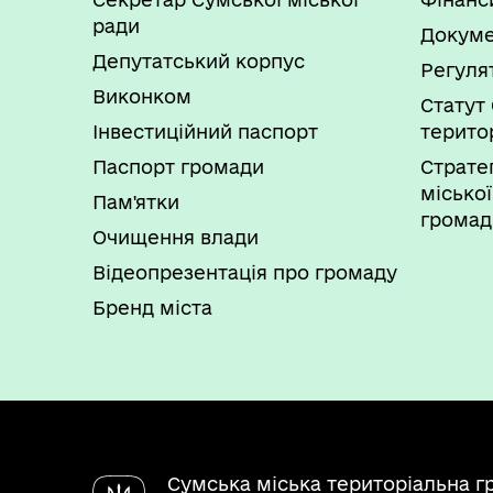
Планування заходів з питань евакуації 
Неділя
ради
Докуме
Організація та контроль за створення
Депутатський корпус
розподілом і цільовим використанням 
Регуля
Підготовка матеріалів для комісії з пи
Виконком
Статут 
надзвичайних ситуацій.
Інвестиційний паспорт
терито
Паспорт громади
Страте
міської
Пам'ятки
громад
Очищення влади
Відеопрезентація про громаду
Бренд міста
Сумська міська територіальна г