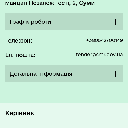
майдан Незалежності, 2, Суми
Графік роботи
Понеділок
08:00 - 17:15
Телефон:
+380542700149
Перерва
Ел. пошта:
tender@smr.gov.ua
12:00 - 13:00
Вівторок
08:00 - 17:15
Детальна інформація
Перерва
12:00 - 13:00
Функції відділу:
Здійснення координації заходів щодо
Середа
08:00 - 17:15
закупівель за бюджетні кошти відповідно
до вимог чинного законодавства України
Перерва
Керівник
розпорядниками бюджетних коштів
12:00 - 13:00
Сумської міської ради, її виконавчих