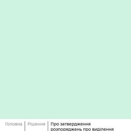
Головна
Рішення
Про затвердження
розпоряджень про виділення