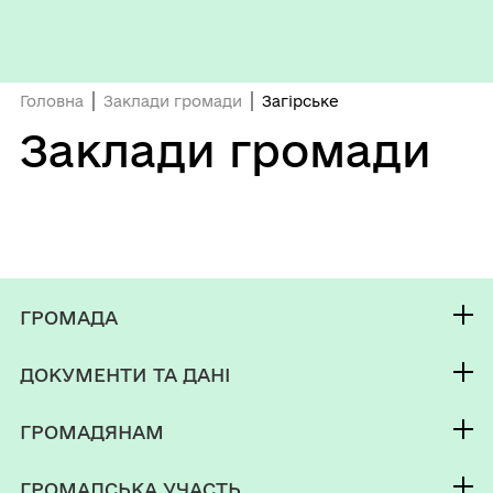
Головна
Заклади громади
Загірське
Заклади громади
ГРОМАДА
Контакти та звернення
ДОКУМЕНТИ ТА ДАНІ
Секретар Сумської міської ради
Публічна інформація
Депутатський корпус
ГРОМАДЯНАМ
Фінанси
Виконком
Кабінет мешканця
Документи (НПА)
ГРОМАДСЬКА УЧАСТЬ