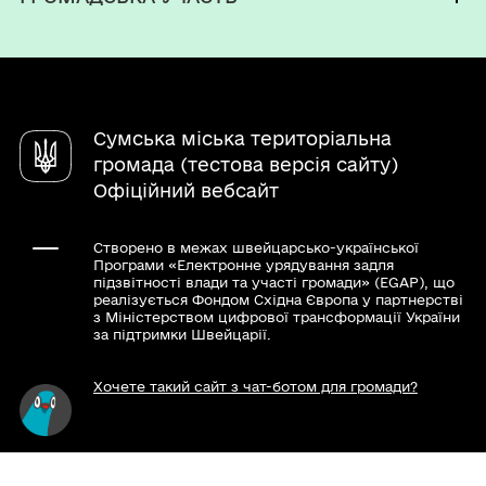
Інвестиційний паспорт
Послуги
Регуляторна діяльність
Електронні петиції
Паспорт громади
Чат-бот «СВОЇ»
Статут Сумської міської територіальної
Електронні консультації
Пам'ятки
Довідник закладів
громади
Співвласникам багатоквартирних будинків
Очищення влади
Це має знати і вміти кожен
Стратегія розвитку Сумської міської
Сумська міська територіальна
Органи самоорганізації населення
Відеопрезентація про громаду
територіальної громади
Повідомити про корупцію
громада (тестова версія сайту)
Бренд міста
Офіційний вебсайт
Програма ментального здоров'я «Ти як?»
Створено в межах швейцарсько-української
Програми «Електронне урядування задля
підзвітності влади та участі громади» (EGAP), що
реалізується Фондом Східна Європа у партнерстві
з Міністерством цифрової трансформації України
за підтримки Швейцарії.
Хочете такий сайт з чат-ботом для громади?
Весь контент доступний за ліцензією Creative