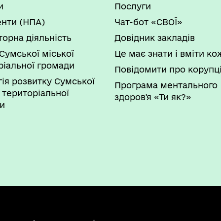
и
Послуги
нти (НПА)
Чат-бот «СВОЇ»
торна діяльність
Довідник закладів
Сумської міської
Це має знати і вміти к
ріальної громади
Повідомити про корупц
гія розвитку Сумської
Програма ментального
 територіальної
здоров'я «Ти як?»
и