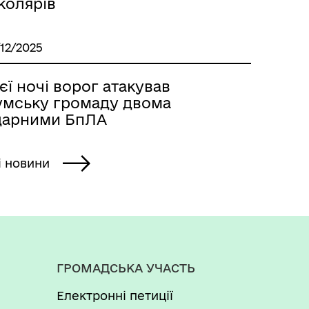
колярів
/12/2025
єї ночі ворог атакував
умську громаду двома
дарними БпЛА
і новини
ГРОМАДСЬКА УЧАСТЬ
Електронні петиції