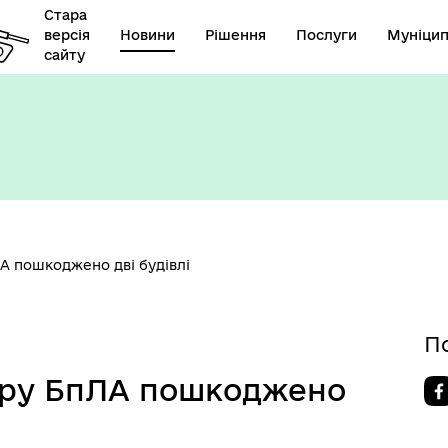
Стара
версія
Новини
Рішення
Послуги
Муніцип
сайту
А пошкоджено дві будівлі
П
дару БпЛА пошкоджено