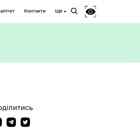
алітет
Контакти
Ще
оділитись