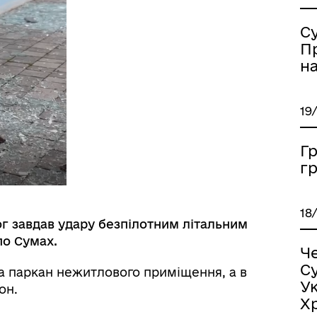
С
П
на
19
Гр
г
18
рог завдав удару безпілотним літальним
по Сумах.
Ч
С
а паркан нежитлового приміщення, а в
У
он.
Хр