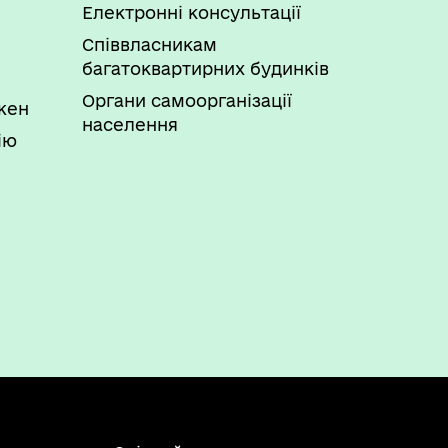
Електронні консультації
Співвласникам
багатоквартирних будинків
Органи самоорганізації
ожен
населення
ію