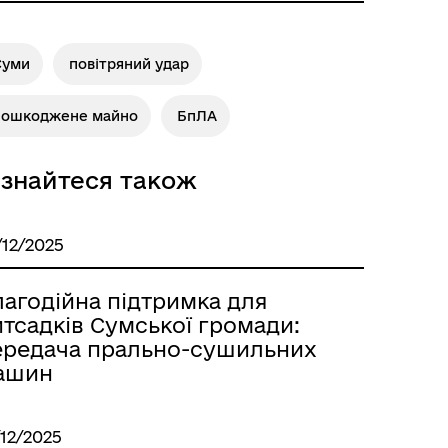
Суми
повітряний удар
пошкоджене майно
БпЛА
ізнайтеся також
/12/2025
лагодійна підтримка для
тсадків Сумської громади:
ередача прально-сушильних
ашин
/12/2025