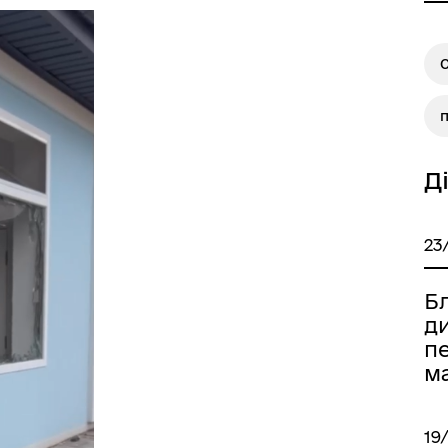
Д
23
Б
ди
п
м
19