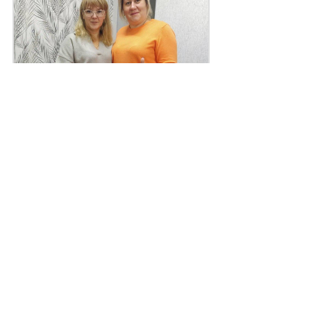
Поділитись
Дізнайтеся також