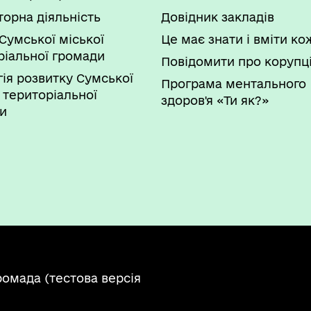
торна діяльність
Довідник закладів
Сумської міської
Це має знати і вміти к
ріальної громади
Повідомити про корупц
гія розвитку Сумської
Програма ментального
 територіальної
здоров'я «Ти як?»
и
ромада (тестова версія