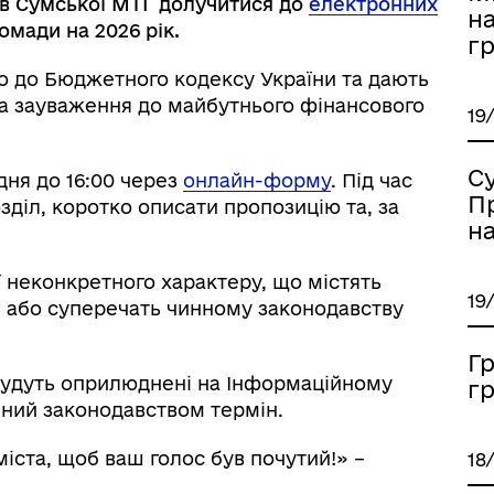
в Сумської МТГ долучитися до
електронних
н
мади на 2026 рік.
г
но до Бюджетного кодексу України та дають
та зауваження до майбутнього фінансового
19
С
дня до 16:00 через
онлайн-форму
. Під час
П
діл, коротко описати пропозицію та, за
на
 неконкретного характеру, що містять
19
и або суперечать чинному законодавству
Гр
будуть оприлюднені на Інформаційному
г
ений законодавством термін.
іста, щоб ваш голос був почутий!» –
18