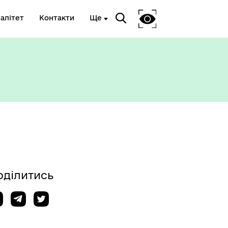
алітет
Контакти
Ще
оділитись