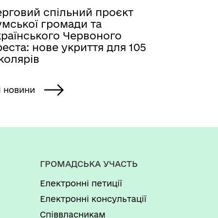
ерговий спільний проєкт
умської громади та
країнського Червоного
еста: нове укриття для 105
колярів
і новини
ГРОМАДСЬКА УЧАСТЬ
Електронні петиції
Електронні консультації
Співвласникам