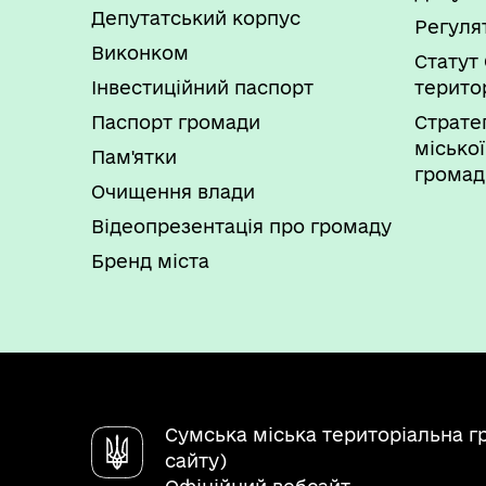
Депутатський корпус
Регуля
Виконком
Статут 
Інвестиційний паспорт
терито
Паспорт громади
Страте
міської
Пам'ятки
громад
Очищення влади
Відеопрезентація про громаду
Бренд міста
Сумська міська територіальна г
сайту)