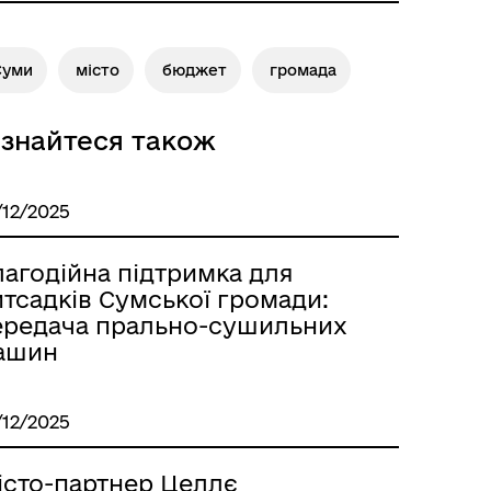
Суми
місто
бюджет
громада
ізнайтеся також
/12/2025
лагодійна підтримка для
тсадків Сумської громади:
ередача прально-сушильних
ашин
/12/2025
істо-партнер Целлє