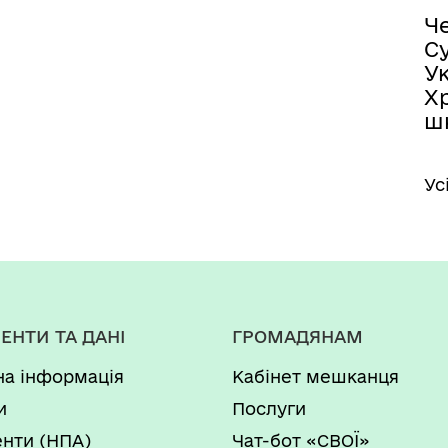
Ч
С
У
Хр
ш
Ус
ЕНТИ ТА ДАНІ
ГРОМАДЯНАМ
на інформація
Кабінет мешканця
и
Послуги
нти (НПА)
Чат-бот «СВОЇ»