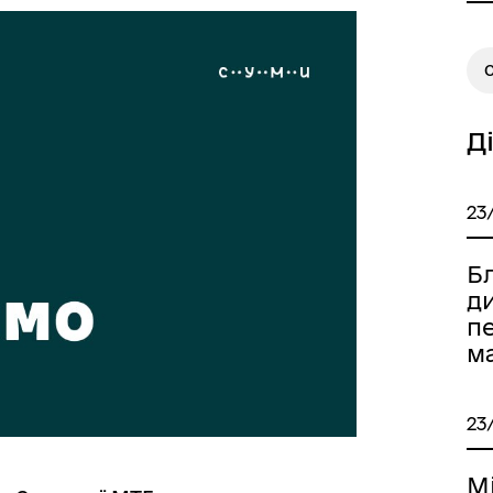
Д
23
Б
ди
п
м
23
М