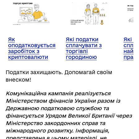
Як
Які податки
Які п
оподатковується
сплачувати з
спла
заробіток з
торгівлі
найм
криптовалюти
городиною
праці
Податки захищають. Допомагай своїм
внеском!
Комунікаційна кампанія реалізується
Міністерством фінансів України разом із
Державною податковою службою та
фінансується Урядом Великої Британії через
Міністерство закордонних справ та
міжнародного розвитку. Інформація,
представлена в цьому матеріалі, не