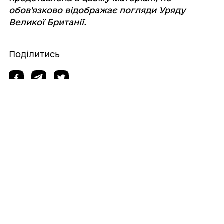
обов'язково відображає погляди Уряду
Великої Британії.
Поділитись
Дізнайтеся також
25/09/2025
Артем Кобзар: Спільна робота громад,
держави та бізнесу забезпечить
стійкість і відбудову