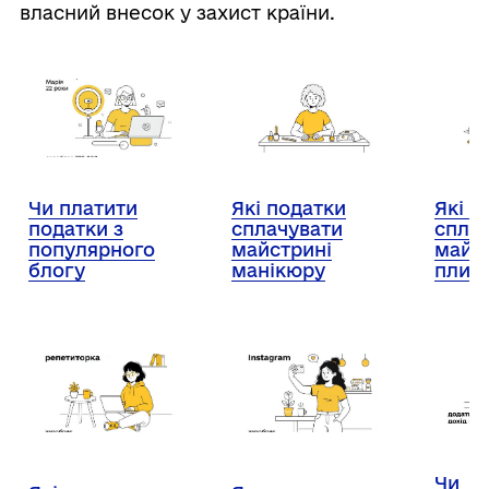
власний внесок у захист країни.
Чи платити
Які податки
Які п
податки з
сплачувати
спла
популярного
майстрині
майс
блогу
манікюру
плит
Чи