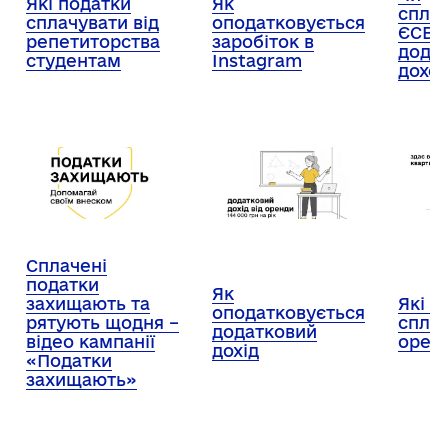
Які податки
Як
спла
сплачувати від
оподатковується
ЄСВ з
репетиторства
заробіток в
дода
студентам
Instagram
дохо
Сплачені
податки
Як
захищають та
Які п
оподатковується
рятують щодня –
спла
додатковий
відео кампанії
орен
дохід
«Податки
захищають»