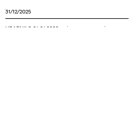
31/12/2025
УВАГА!!! З 01.01.2026 змінюється вартість
оформлення паспорта громадянина
України у формі картки та паспорта
громадянина України для виїзду за
кордон. *
17/12/2025
Е-сервіси: цифрові рішення для ЦНАП
Усі новини