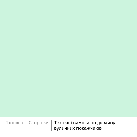
Головна
Сторінки
Технічні вимоги до дизайну
вуличних покажчиків