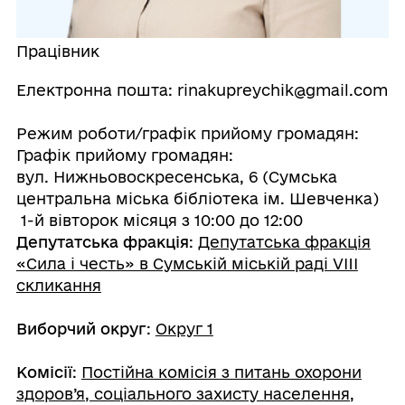
Працівник
Електронна пошта: rinakupreychik@gmail.com
Режим роботи/графік прийому громадян:
Графік прийому громадян:
вул. Нижньовоскресенська, 6 (Сумська
центральна міська бібліотека ім. Шевченка)
1-й вівторок місяця з 10:00 до 12:00
Депутатська фракція
:
Депутатська фракція
«Сила і честь» в Сумській міській раді VIII
скликання
Виборчий округ
:
Округ 1
Комісії
:
Постійна комісія з питань охорони
здоров’я, соціального захисту населення,