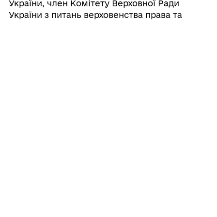
України, член Комітету Верховної Ради
України з питань верховенства права та
правосуддя. За часи депутатства розробила
та зареєструвала 13 соціальних
законопроєктів, в тому рахунку про судовий
збір та скасування пенсійної реформи.
З 2015 по 2017 рік — заступник голови
Сумської обласної державної адміністрації.
З 2017 по 2019 рік — відпустка по догляду за
дитиною до досягнення 3-річного віку.
З 2019 по 2020 рік — тимчасово виконуючий
обов'язки голови Сумської обласної
державної адміністрації.
Заміжня. Чоловік — Скляр Ігор Всеволодович.
Має 3-ох дітей.