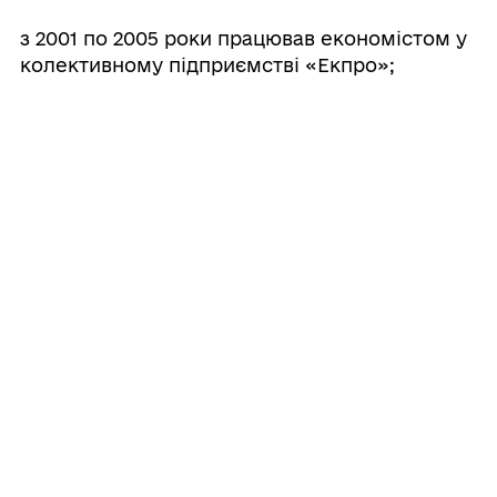
з 2001 по 2005 роки працював економістом у
колективному підприємстві «Екпро»;
з 2011 по 2015 роки – директор Міської
ДЮСШ ГО «Сумська територіальна
організація ВФСТ «Колос»;
з 2015 по 2016 роки – директор ТОВ
«Сумиспортінвест»;
з липня 2024 року – директор
КП «Муніципальний спортивний клуб з
хокею на траві «Сумчанка».
Судимості не має.