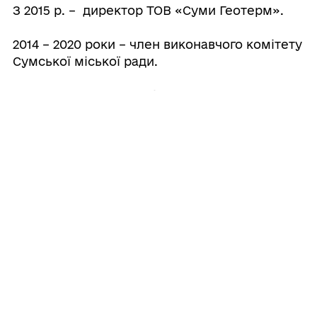
З 2015 р. – директор ТОВ «Суми Геотерм».
2014 – 2020 роки – член виконавчого комітету
Сумської міської ради.
2014 – 2015 роки – помічник Сумського
міського голови Лисенка О.М.
2014 – 2017 роки – заступник голови Сумської
обласної партійної організації
«Всеукраїнського об’єднання «Батьківщина».
З березня 2015 року по липень 2021 року –
голова Сумської міської партійної організації
«Всеукраїнського об’єднання «Батьківщина».
Депутат Сумської міської ради VII скликання.
З 26 листопада 2015 року по 4 грудня 2020