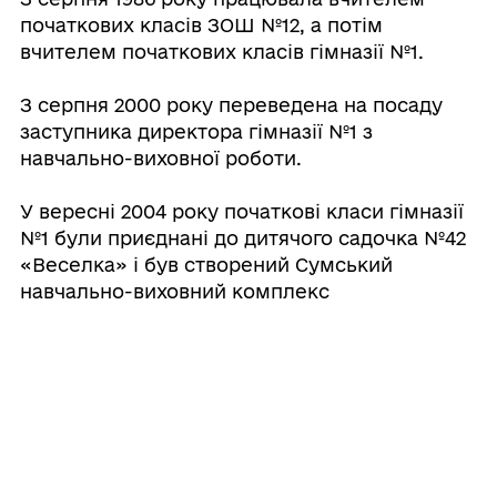
початкових класів ЗОШ №12, а потім
вчителем початкових класів гімназії №1.
З серпня 2000 року переведена на посаду
заступника директора гімназії №1 з
навчально-виховної роботи.
У вересні 2004 року початкові класи гімназії
№1 були приєднані до дитячого садочка №42
«Веселка» і був створений Сумський
навчально-виховний комплекс
«Загальноосвітня школа І ступеня –
дошкільний навчальний заклад №42».
Призначена його директором.
У травні 2021 року Сумський навчально-
виховний комплекс «Загальноосвітня школа
І ступеня - дошкільний навчальний заклад №