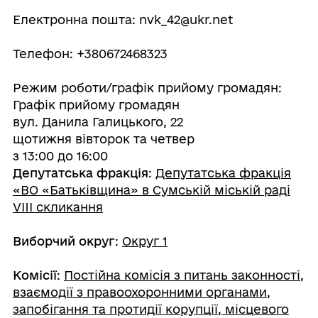
Електронна пошта: nvk_42@ukr.net
Телефон: +380672468323
Режим роботи/графік прийому громадян:
Графік прийому громадян
вул. Данила Галицького, 22
щотижня вівторок та четвер
з 13:00 до 16:00
Депутатська фракція
:
Депутатська фракція
«ВО «Батьківщина» в Сумській міській раді
VIII скликання
Виборчий округ
:
Округ 1
Комісії
:
Постійна комісія з питань законності,
взаємодії з правоохоронними органами,
запобігання та протидії корупції, місцевого