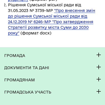
Рішення Сумської міської ради від
31.05.2023 № 3739-МР
"Про внесення змін
до рішення Сумської міської ради від
24.12.2019 № 6246-МР "Про затвердження
Стратегії розвитку міста Суми до 2030
року"
(формат docx)
ГРОМАДА
Контакти та звернення
ДОКУМЕНТИ ТА ДАНІ
Секретар Сумської міської ради
Публічна інформація
Депутатський корпус
ГРОМАДЯНАМ
Фінанси
Виконком
Кабінет мешканця
Документи (НПА)
ГРОМАДСЬКА УЧАСТЬ
Інвестиційний паспорт
Послуги
Регуляторна діяльність
Електронні петиції
Паспорт громади
Чат-бот «СВОЇ»