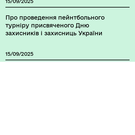
15/09/2025
Про проведення пейнтбольного
турніру присвяченого Дню
захисників і захисниць України
15/09/2025
Про внесення змін до
розпоряджен-ня міського голови
від 14.10.2024 № 341-Р «Про
уповноваження посадових осіб
керівного складу та виконавчих
органів Сумської міської ради для
здійснення представництва
інтересів Сумської міської ради,
Виконавчого комітету Сумської