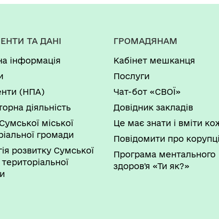
ЕНТИ ТА ДАНІ
ГРОМАДЯНАМ
на інформація
Кабінет мешканця
и
Послуги
нти (НПА)
Чат-бот «СВОЇ»
торна діяльність
Довідник закладів
Сумської міської
Це має знати і вміти к
ріальної громади
Повідомити про корупц
гія розвитку Сумської
Програма ментального
 територіальної
здоров'я «Ти як?»
и