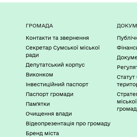
ГРОМАДА
ДОКУМ
Контакти та звернення
Публіч
Секретар Сумської міської
Фінанс
ради
Докуме
Депутатський корпус
Регуля
Виконком
Статут 
Інвестиційний паспорт
терито
Паспорт громади
Страте
міської
Пам'ятки
громад
Очищення влади
Відеопрезентація про громаду
Бренд міста