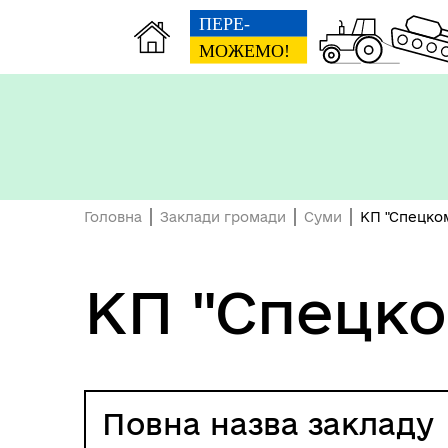
Головна
Заклади громади
Суми
КП "Спецком
Символіка міста Суми
КП "Спецко
Повна назва закладу