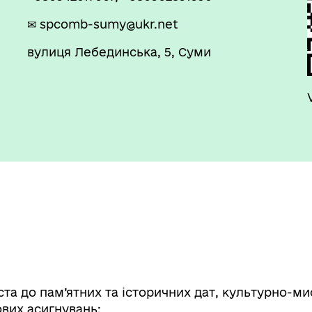
✉ spcomb-sumy@ukr.net
вулиця Лебединська, 5, Суми
а до пам’ятних та історичних дат, культурно-мис
ових асигнувань;