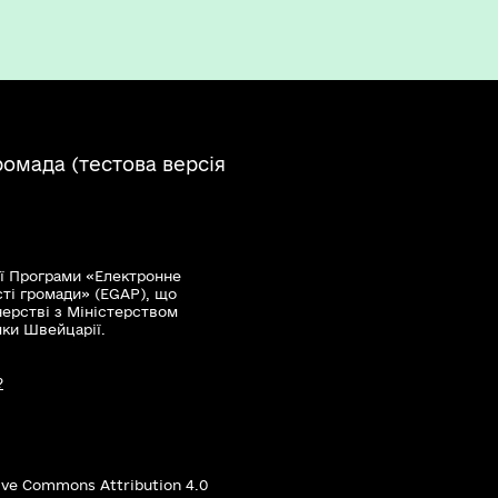
ромада (тестова версія
ї Програми «Електронне
сті громади» (EGAP), що
нерстві з Міністерством
мки Швейцарії.
?
ive Commons Attribution 4.0