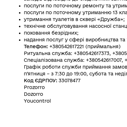
послуги по поточному ремонту та утрим
послуги по поточному утриманню 13 кл
утримання туалетів в сквері «Дружба»;
технічне обслуговування насосної станці
поховання безрідних;
надання послуг у сфері виробництва та 
Телефон:
+380542617221 (приймальня)
Ритуальна служба: +380542617373, +380
Спеціалізована служба: +380542617007, 
Графік роботи служби приймання замов
п’ятниця – з 7:30 до 19:00, субота та неділ
Код ЄДРПОУ:
33078477
Prozorro
Dozorro
Youcontrol