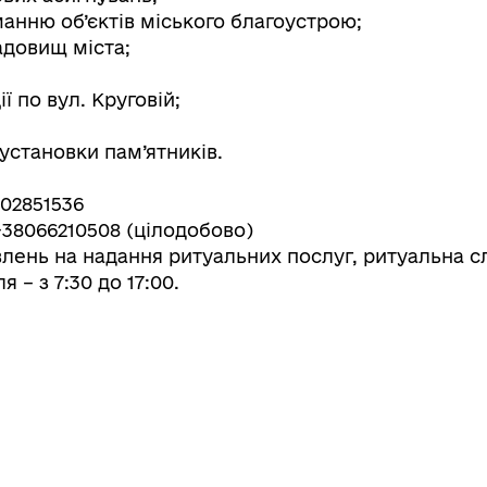
анню об’єктів міського благоустрою;
адовищ міста;
ї по вул. Круговій;
установки пам’ятників.
502851536
+38066210508 (цілодобово)
лень на надання ритуальних послуг, ритуальна с
я – з 7:30 до 17:00.