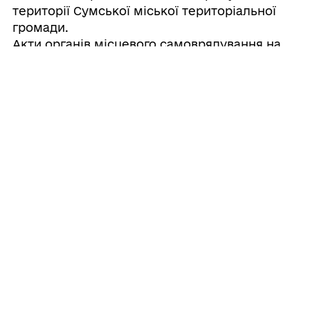
території Сумської міської територіальної
громади.
Акти органів місцевого самоврядування на
території Сумської міської територіальної
громади приймаються на основі Статуту і
повинні відповідати йому.
4. Статут Сумської міської територіальної
громади має найвищу силу щодо інших актів
органів місцевого самоврядування та
посадових осіб місцевого самоврядування,
за винятком тих, що затверджуються на
місцевому референдумі. Правові акти
органів місцевого самоврядування та
посадових осіб місцевого самоврядування,
що суперечать цьому Статуту, не підлягають
застосуванню та виконанню.
5. Положення Статуту, які регулюють
правовідносини щодо народовладдя на рівні
місцевого самоврядування, вступають у дію