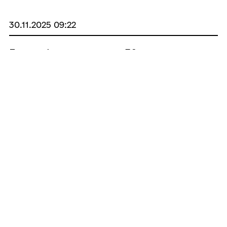
30.11.2025 09:22
Громаді про важливе: 30 листопада
Інформація про актуальну ситуацію.
29.11.2025 09:29
Громаді про важливе: 29 листопада
Інформація про актуальну ситуацію.
28.11.2025 08:40