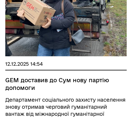
12.12.2025 14:54
GEM доставив до Сум нову партію
допомоги
Департамент соціального захисту населення
знову отримав черговий гуманітарний
вантаж від міжнародної гуманітарної
організації Global Empowerment Mission UA
(GEM) та Фонду Говарда Дж. Бафетта