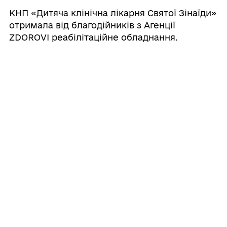
КНП «Дитяча клінічна лікарня Святої Зінаїди»
отримала від благодійників з Агенції
ZDOROVI реабілітаційне обладнання.
02.12.2025 18:16
У Сумській громаді реалізовують
державну програму з надання
житлових ваучерів для деяких
категорій ВПО
У Сумах розпочалася робота з реалізації
нової державної підтримки для ветеранів зі
статусом внутрішньо переміщених осіб.