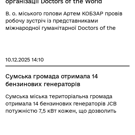
організації Doctors of the World
В. о. міського голови Артем КОБЗАР провів
робочу зустріч із представниками
міжнародної гуманітарної Doctors of the
World. Під час зустрічі партнери представили
діяльність організації. Сторони детально
обговорили актуальні потреби Сумської
громади та ви ...
10.12.2025 14:10
Сумська громада отримала 14
бензинових генераторів
Сумська міська територіальна громада
отримала 14 бензинових генераторів JCB
потужністю 7,5 кВт кожен, що дозволить
посилити безперебійне електроживлення
важливих об’єктів громади та забезпечити
їхню стабільну роботу.