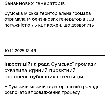
бензинових генераторів
Сумська міська територіальна громада
отримала 14 бензинових генераторів JCB
потужністю 7,5 кВт кожен, що дозволить
посилити безперебійне електроживлення
важливих об’єктів громади та забезпечити
їхню стабільну роботу.
10.12.2025 13:46
Інвестиційна рада Сумської громади
схвалила Єдиний проєктний
портфель публічних інвестицій
У Сумській міській територіальній громаді
розпочато впровадження процесу
управління публічними інвестиціями на
місцевому рівні відповідно до змін,