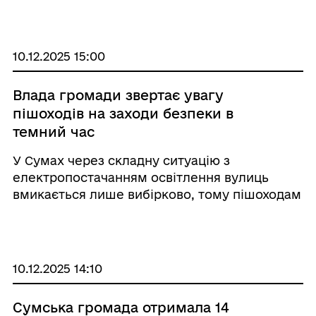
діяльність організації. Сторони детально
обговорили актуальні потреби Сумської
громади та ви ...
10.12.2025 15:00
Влада громади звертає увагу
пішоходів на заходи безпеки в
темний час
У Сумах через складну ситуацію з
електропостачанням освітлення вулиць
вмикається лише вибірково, тому пішоходам
варто подбати про власну видимість у
темний час доби.
10.12.2025 14:10
Сумська громада отримала 14